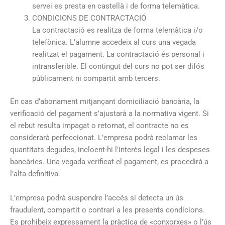
servei es presta en castellà i de forma telemàtica.
CONDICIONS DE CONTRACTACIÓ
La contractació es realitza de forma telemàtica i/o
telefònica. L’alumne accedeix al curs una vegada
realitzat el pagament. La contractació és personal i
intransferible. El contingut del curs no pot ser difós
públicament ni compartit amb tercers.
En cas d’abonament mitjançant domiciliació bancària, la
verificació del pagament s’ajustarà a la normativa vigent. Si
el rebut resulta impagat o retornat, el contracte no es
considerarà perfeccionat. L’empresa podrà reclamar les
quantitats degudes, incloent-hi l’interès legal i les despeses
bancàries. Una vegada verificat el pagament, es procedirà a
l’alta definitiva.
L’empresa podrà suspendre l’accés si detecta un ús
fraudulent, compartit o contrari a les presents condicions.
Es prohibeix expressament la pràctica de «conxorxes» o l’ús