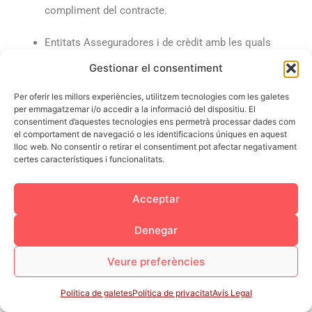
compliment del contracte.
Entitats Asseguradores i de crèdit amb les quals
l’empresa tingui acords de col·laboració.
Gestionar el consentiment
Fitxers de solvència patrimonial i crèdit.
Per oferir les millors experiències, utilitzem tecnologies com les galetes
per emmagatzemar i/o accedir a la informació del dispositiu. El
consentiment d’aquestes tecnologies ens permetrà processar dades com
Els proveïdors de serveis informàtics, inclosos
el comportament de navegació o les identificacions úniques en aquest
serveis de «computació en el núvol».
lloc web. No consentir o retirar el consentiment pot afectar negativament
certes característiques i funcionalitats.
Les Administracions i Organismes Públics, per al
compliment d’obligacions directament exigibles a la
Acceptar
mercantil i/o quan existeixi l’habilitació legal
corresponent.
Denegar
En tot cas, l’empresa garanteix als seus alumnes la
Veure preferències
confidencialitat i el secret de les comunicacions, sense
perjudici de qualssevol intercepcions legals que poguessin,
Política de galetes
Política de privacitat
Avís Legal
si escau, ordenar-se per les autoritats competents a tal