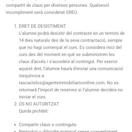
compartit de claus per diverses persones. Qualsevol
incompliment serà considerat GREU.
DRET DE DESISTIMENT
L’alumne podrà desistir del contracte en un termini de
14 dies naturals des de la seva contractació, sempre
que no hagi començat el curs. Es considera inici del
curs des del moment en què se subministren les
claus d’accés i s’accedeix al contingut. Per exercir
aquest dret, l’alumne haurà d’enviar una comunicació
inequívoca a
rascacielos@agenteinmobiliarioonline.com. No es
retornarà l’import de reserves si l’alumne decideix no
iniciar el curs.
ÚS NO AUTORITZAT
Queda prohibit:
Compartir claus o continguts.
Reproduir o difondre material sense consentiment.