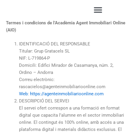
Vés
al
contingut
Termes i condicions de l’Acadèmia Agent Immobiliari Online
(AIO)
IDENTIFICACIÓ DEL RESPONSABLE
Titular: Grup Gratacels SL
NIF: L-719864-P
Domicili: Edifici Mirador de Casamanya, núm. 2,
Ordino – Andorra
Correu electrònic:
rascacielos@agenteinmobiliarioonline.com
Web: https://agenteinmobiliarioonline.com
DESCRIPCIÓ DEL SERVEI
El servei ofert correspon a una formació en format
digital que capacita l’alumne en el sector immobiliari
online. El contingut és 100% online, amb accés a una
plataforma digital i materials didàctics exclusius. El