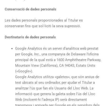
Conservació de dades personals
Les dades personals proporcionades al Titular es
conservaran fins que sol·liciti la seva supressió.
Destinataris de dades personals
Google Analytics és un servei d’analítica web prestat
per Google, Inc., una companyia de Delaware l’oficina
principal de la qual està a 1600 Amphitheatre Parkway,
Mountain View (Califòrnia), CA 94043, Estats Units
(«Google»).
Google Analytics utilitza «galetes», que són arxius de
text ubicats al seu ordinador, per ajudar el Titular a
analitzar l’ús que fan els Usuaris del Lloc Web. La
informació que genera la galeta sobre l’ús del Lloc
Web (incloent-hi l’adreça IP) serà directament
transmesa i arxivada per Google en els servidors dels