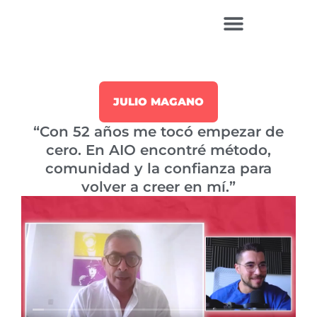
Ir
al
contenido
JULIO MAGANO
“Con 52 años me tocó empezar de
cero. En AIO encontré método,
comunidad y la confianza para
volver a creer en mí.”