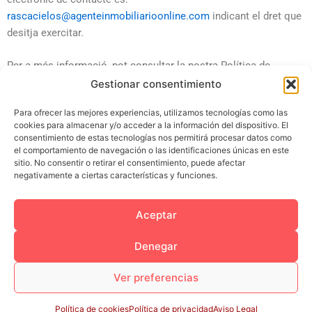
rascacielos@agenteinmobiliarioonline.com
indicant el dret que
desitja exercitar.
Per a més informació, pot consultar la nostra Política de
Privadesa.
Gestionar consentimiento
Para ofrecer las mejores experiencias, utilizamos tecnologías como las
Darrera actualització: 6 de novembre 2025.
cookies para almacenar y/o acceder a la información del dispositivo. El
consentimiento de estas tecnologías nos permitirá procesar datos como
el comportamiento de navegación o las identificaciones únicas en este
sitio. No consentir o retirar el consentimiento, puede afectar
negativamente a ciertas características y funciones.
Aceptar
Aviso Legal
Política de cookies
Política de privacidad
Términos y condiciones
Denegar
Condiciones de Discord
Condiciones de Whatsapp
Ver preferencias
© – GRUPO RASCACIELOS SL. Todos los deréchos
reservados.
Política de cookies
Política de privacidad
Aviso Legal