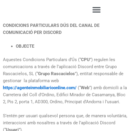
Ir
al
contenido
CONDICIONS PARTICULARS DÚS DEL CANAL DE
COMUNICACIÓ PER DISCORD
OBJECTE
Aquestes Condicions Particulars d’Ús (“
CPU
”) regulen les
comunicacions a través de l’aplicació Discord entre Grupo
Rascacielos, SL (“
Grupo Rascacielos
”), entitat responsable de
gestionar la plataforma web
https://agenteinmobiliarioonline.com/
(“
Web
”) amb domicili a la
Carretera del Coll d’Ordino, Edifici Mirador de Casamanya, Bloc
2, Pis 2, porta 1, AD300, Ordino, Principat d’Andorra i l’usuari.
S’entén per usuari qualsevol persona que, de manera voluntària,
interaccioni amb nosaltres a través de l’aplicació Discord
(“
Usuari
”).