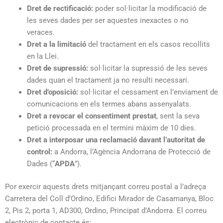
Dret de rectificació:
poder sol·licitar la modificació de
les seves dades per ser aquestes inexactes o no
veraces.
Dret a la limitació
del tractament en els casos recollits
en la Llei.
Dret de supressió:
sol·licitar la supressió de les seves
dades quan el tractament ja no resulti necessari.
Dret d’oposició:
sol·licitar el cessament en l’enviament de
comunicacions en els termes abans assenyalats.
Dret a revocar el consentiment prestat
, sent la seva
petició processada en el termini màxim de 10 dies.
Dret a interposar una reclamació davant l’autoritat de
control:
a Andorra, l’Agència Andorrana de Protecció de
Dades (“
APDA
”).
Por exercir aquests drets mitjançant correu postal a l’adreça
Carretera del Coll d’Ordino, Edifici Mirador de Casamanya, Bloc
2, Pis 2, porta 1, AD300, Ordino, Principat d’Andorra. El correu
electrònic de contacte és: