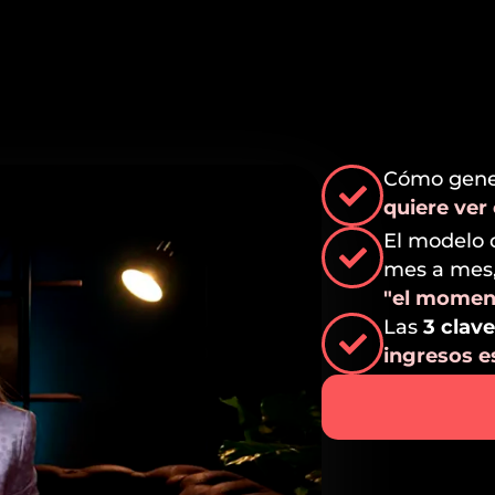
Cómo gener
quiere ver
El modelo 
mes a mes
"el moment
Las
3 clav
ingresos es