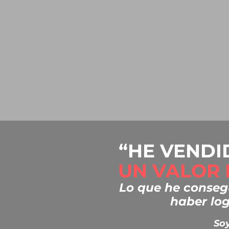
“HE VENDI
UN VALOR 
Lo que he consegu
haber lo
Soy