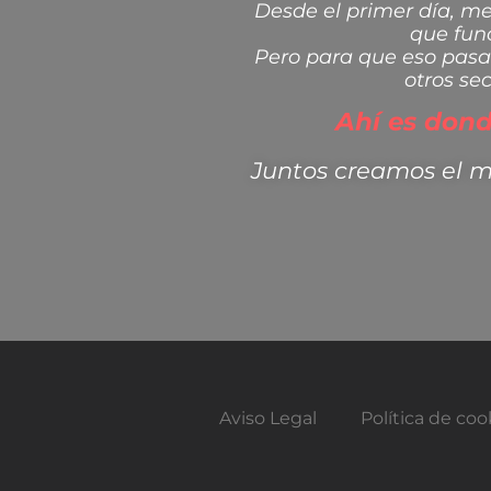
Desde el primer día, me
que fun
Pero para que eso pasa
otros se
Ahí es dond
Juntos creamos el mo
Aviso Legal
Política de coo