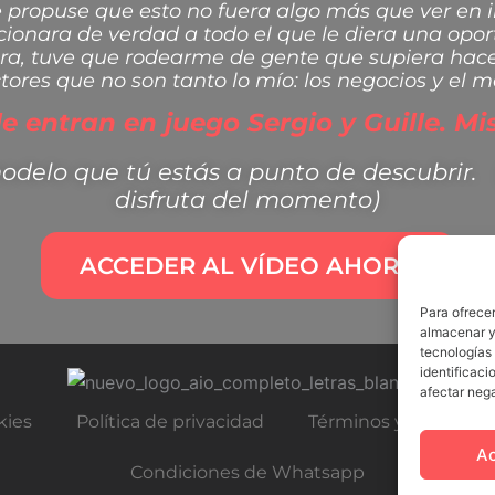
 propuse que esto no fuera algo más que ver en i
cionara de verdad a todo el que le diera una opor
ra, tuve que rodearme de gente que supiera hace
ctores que no son tanto lo mío: los negocios y el m
e entran en juego Sergio y Guille. Mis
delo que tú estás a punto de descubrir. 
disfruta del momento)
ACCEDER AL VÍDEO AHORA
Para ofrecer
almacenar y/
tecnologías
identificaci
afectar nega
kies
Política de privacidad
Términos y condicio
A
Condiciones de Whatsapp