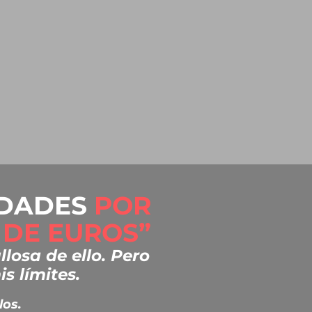
EDADES
POR
 DE EUROS”
losa de ello. Pero
 límites.
los.