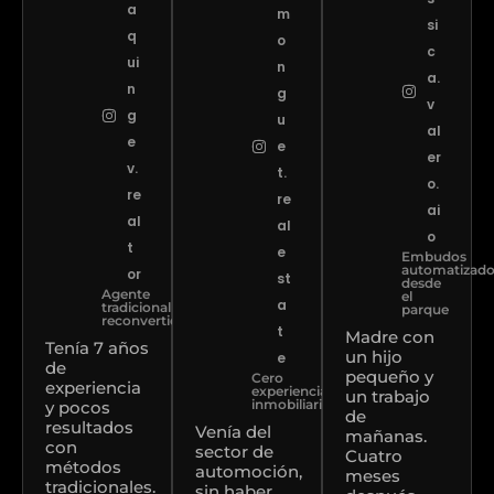
a
m
si
q
o
c
ui
n
a.
n
g
v
g
u
al
e
e
er
v.
t.
o.
re
re
ai
al
al
o
t
e
Embudos
automatizad
or
st
desde
Agente
el
a
tradicional
parque
reconvertido
t
Madre con
Tenía 7 años
un hijo
e
de
pequeño y
Cero
experiencia
experiencia
un trabajo
inmobiliaria
y pocos
de
resultados
Venía del
mañanas.
con
sector de
Cuatro
métodos
automoción,
meses
tradicionales.
sin haber