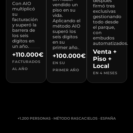
después
Con AIO
vendido un
firmó tres
multiplicó
piso en su
exclusivas
su
vida.
gestionando
facturación
Aplicando el
todo desde
y superó la
método AIO
el parque,
barrera de
superó los
con
los seis
seis dígitos
embudos
dígitos en
en su
automatizados.
un año.
primer año.
Venta +
+110.000€
+100.000€
Piso +
FACTURADOS
EN SU
Local
AL AÑO
PRIMER AÑO
EN 4 MESES
+1.200 PERSONAS · MÉTODO RASCACIELOS · ESPAÑA