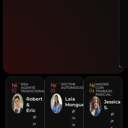
ri
v
s
r
a
t
o
ESP
·
DUB
№
№
№
ERA
SECTOR
MADRE
AGENTE
AUTOMOCIÓN
CON
02
03
04
TRADICIONAL
TRABAJO
PARCIAL
Robert
Laia
Jessica
&
Monguet
S.
Eric
@
@
@
la
je
jo
ia
s