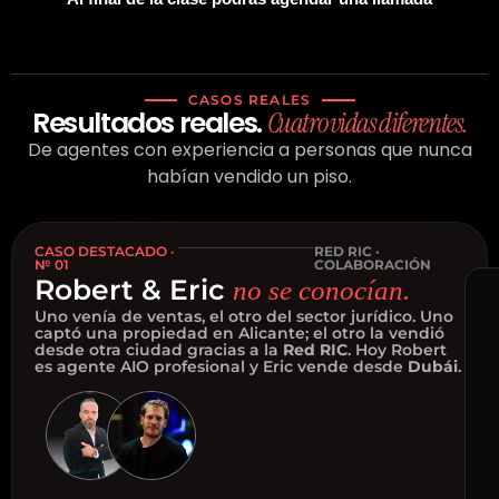
CASOS REALES
Resultados reales.
Cuatro vidas diferentes.
De agentes con experiencia a personas que nunca
habían vendido un piso.
CASO DESTACADO ·
RED RIC ·
№ 01
COLABORACIÓN
Robert & Eric
no se conocían.
Uno venía de ventas, el otro del sector jurídico. Uno
captó una propiedad en Alicante; el otro la vendió
desde otra ciudad gracias a la
Red RIC
. Hoy Robert
es agente AIO profesional y Eric vende desde
Dubái
.
Rob
&
Eri
r