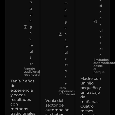
a
m
si
q
o
c
ui
n
a.
n
g
v
g
u
al
e
e
er
v.
t.
o.
re
re
ai
al
al
o
t
e
Embudos
automatizad
or
st
desde
Agente
el
a
tradicional
parque
reconvertido
t
Madre con
Tenía 7 años
un hijo
e
de
pequeño y
Cero
experiencia
experiencia
un trabajo
inmobiliaria
y pocos
de
resultados
Venía del
mañanas.
con
sector de
Cuatro
métodos
automoción,
meses
tradicionales.
sin haber