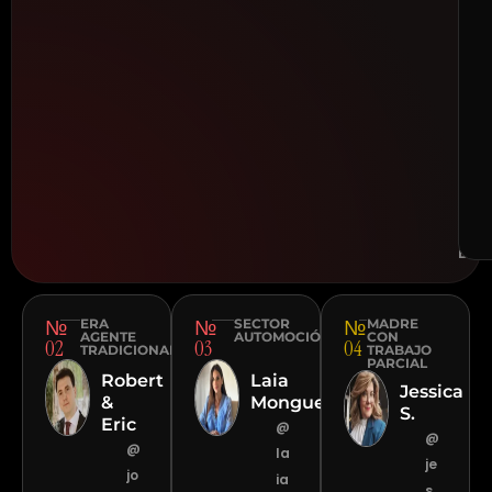
ri
v
s
r
a
t
o
ESP
·
DUB
№
№
№
ERA
SECTOR
MADRE
AGENTE
AUTOMOCIÓN
CON
02
03
04
TRADICIONAL
TRABAJO
PARCIAL
Robert
Laia
Jessica
&
Monguet
S.
Eric
@
@
@
la
je
jo
ia
s