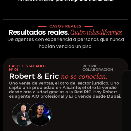
CASOS REALES
Resultados reales.
Cuatro vidas diferentes.
De agentes con experiencia a personas que nunca
habían vendido un piso.
CASO DESTACADO ·
RED RIC ·
№ 01
COLABORACIÓN
Robert & Eric
no se conocían.
Uno venía de ventas, el otro del sector jurídico. Uno
captó una propiedad en Alicante; el otro la vendió
desde otra ciudad gracias a la
Red RIC
. Hoy Robert
es agente AIO profesional y Eric vende desde
Dubái
.
Rob
&
Eri
r