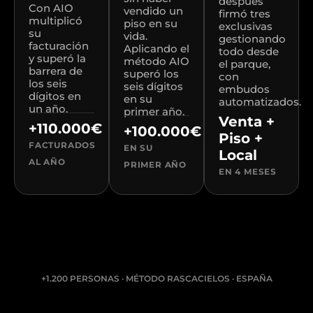
después
Con AIO
vendido un
firmó tres
multiplicó
piso en su
exclusivas
su
vida.
gestionando
facturación
Aplicando el
todo desde
y superó la
método AIO
el parque,
barrera de
superó los
con
los seis
seis dígitos
embudos
dígitos en
en su
automatizados.
un año.
primer año.
Venta +
+110.000€
+100.000€
Piso +
FACTURADOS
EN SU
Local
AL AÑO
PRIMER AÑO
EN 4 MESES
+1.200 PERSONAS · MÉTODO RASCACIELOS · ESPAÑA