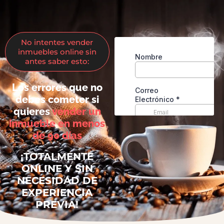
No intentes vender
inmuebles online sin
antes saber esto:
Los errores que no
debes cometer si
quieres
vender un
inmueble en menos
de 90 días
¡TOTALMENTE
ONLINE Y SIN
NECESIDAD DE
EXPERIENCIA
PREVIA!