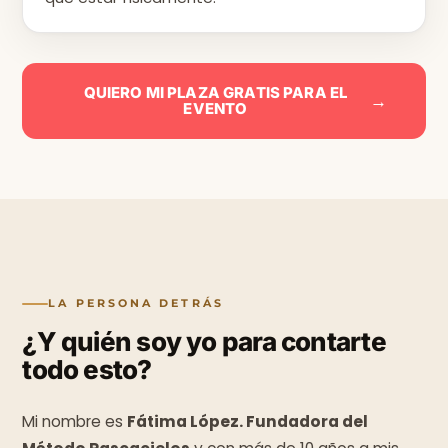
QUIERO MI PLAZA GRATIS PARA EL
→
EVENTO
Fátima
López
FUNDADORA
·
MÉTODO
RASCACIELOS
LA PERSONA DETRÁS
¿Y quién soy yo para contarte
todo esto?
Mi nombre es
Fátima López. Fundadora del