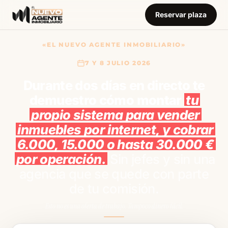
Reservar plaza
«EL NUEVO AGENTE INMOBILIARIO»
7 Y 8 JULIO 2026
Durante dos días en directo te
demuestro cómo montar
tu
propio sistema para vender
inmuebles por internet, y cobrar
6.000, 15.000 o hasta 30.000 €
por operación.
Sin jefes y sin una
agencia que se quede con parte
de tu comisión.
Esto no es una oferta de trabajo. Tampoco dinero fácil.