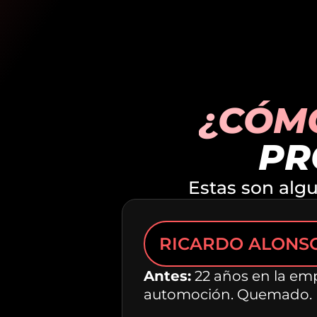
¿CÓMO
PR
Estas son alg
RICARDO ALONS
Antes:
22 años en la emp
automoción. Quemado.