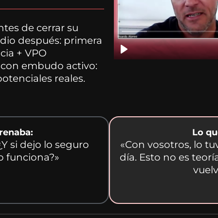
ntes de cerrar su
dio después: primera
ncia + VPO
 con embudo activo:
otenciales reales.
frenaba:
Lo qu
Y si dejo lo seguro
«Con vosotros, lo tu
o funciona?»
día. Esto no es teor
vuelv