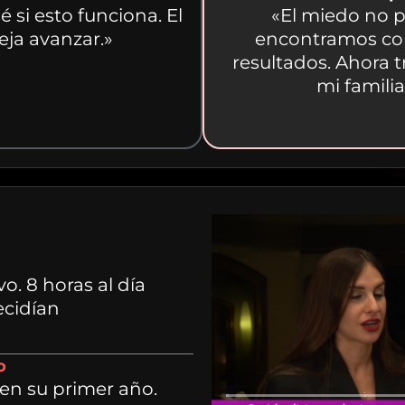
 si esto funciona. El
«El miedo no p
ja avanzar.»
encontramos co
resultados. Ahora 
mi familia
. 8 horas al día
ecidían
o
en su primer año.