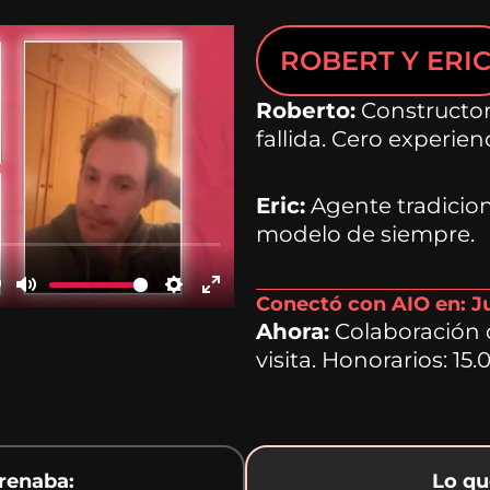
ROBERT Y ERI
Roberto:
Constructor
fallida. Cero experien
Eric:
Agente tradicion
modelo de siempre.
Conectó con AIO en: J
Ahora:
Colaboración d
visita. Honorarios: 15
frenaba:
Lo qu