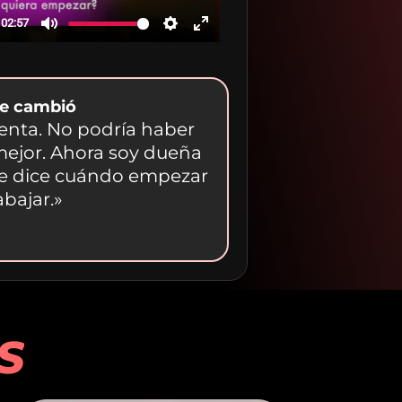
e cambió
enta. No podría haber
ejor. Ahora soy dueña
me dice cuándo empezar
abajar.»
S