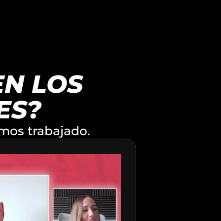
N LOS
ES?
mos trabajado.