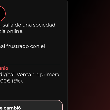
C
, salía de una sociedad
cia online.
al frustrado con el
unio
igital. Venta en primera
.000€ (5%).
e cambió