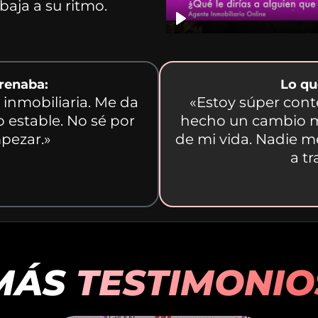
aja a su ritmo.
frenaba:
Lo qu
inmobiliaria. Me da
«Estoy súper cont
 estable. No sé por
hecho un cambio m
pezar.»
de mi vida. Nadie 
a tr
MÁS
TESTIMONIO