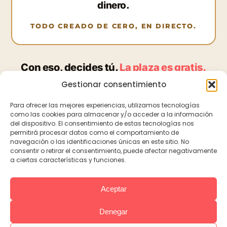
dinero.
TODO CREADO DE CERO, EN DIRECTO.
Con eso, decides tú.
La plaza es gratis.
Gestionar consentimiento
→
QUIERO MI PLAZA PARA EL EVENTO
Para ofrecer las mejores experiencias, utilizamos tecnologías
como las cookies para almacenar y/o acceder a la información
del dispositivo. El consentimiento de estas tecnologías nos
permitirá procesar datos como el comportamiento de
Plazas gratuitas y limitadas · 7 y 8 de julio · 19:00h (Madrid, ES)
navegación o las identificaciones únicas en este sitio. No
consentir o retirar el consentimiento, puede afectar negativamente
a ciertas características y funciones.
Aceptar
Reservar plaza
Política de privacidad
Aviso legal
Cookies
Denegar
Este evento es formativo. No constituye una oferta de empleo ni garantiza