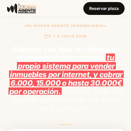
Reservar plaza
«EL NUEVO AGENTE INMOBILIARIO»
7 Y 8 JULIO 2026
Durante dos días en directo te
demuestro cómo montar
tu
propio sistema para vender
inmuebles por internet, y cobrar
6.000, 15.000 o hasta 30.000€
por operación.
Sin jefes y sin una
agencia que se quede con parte
de tu comisión.
Esto no es una oferta de trabajo. Tampoco dinero fácil.