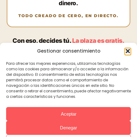
dinero.
TODO CREADO DE CERO, EN DIRECTO.
Con eso, decides tú.
La plaza es gratis.
Gestionar consentimiento
→
QUIERO MI PLAZA PARA EL EVENTO
Para ofrecer las mejores experiencias, utilizamos tecnologías
como las cookies para almacenar y/o acceder a la información
del dispositivo. El consentimiento de estas tecnologías nos
permitirá procesar datos como el comportamiento de
Plazas gratuitas y limitadas · 7 y 8 de julio · 19:00h (Madrid, ES)
navegación o las identificaciones únicas en este sitio. No
consentir o retirar el consentimiento, puede afectar negativamente
a ciertas características y funciones.
Aceptar
Reservar plaza
Política de privacidad
Aviso legal
Cookies
Denegar
Este evento es formativo. No constituye una oferta de empleo ni garantiza