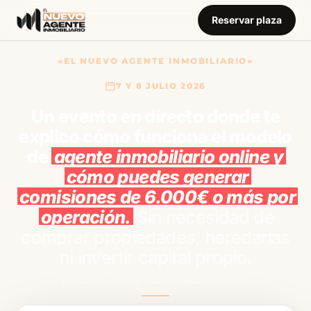
Reservar plaza
«EL NUEVO AGENTE INMOBILIARIO»
7 Y 8 JULIO 2026
Un evento en directo donde te
explico cómo funciona el modelo
de
agente inmobiliario online y
cómo puedes generar
comisiones de 6.000€ o más por
operación.
Sin necesidad de
comprar propiedades, heredarlas
ni invertir capital propio.
Esto no es una oferta de trabajo. Tampoco dinero fácil.