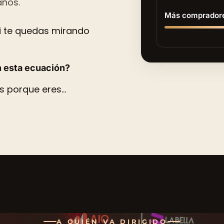
años.
Más comprador
i te quedas mirando
n esta ecuación?
s porque eres…
A QUIÉN VA DIRIGIDO