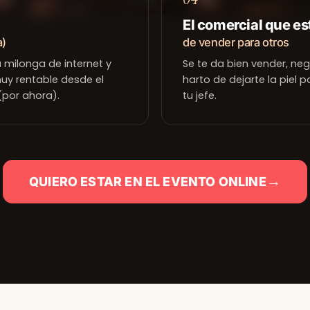
El comercial que e
a)
de vender para otros
milonga de internet y
Se te da bien vender, neg
uy rentable desde el
harto de dejarte la piel p
 (por ahora).
tu jefe.
→
QUIERO ESTAR EN EL EVENTO ONLINE