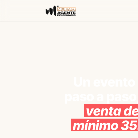
Un evento 
paso a paso
venta de
mínimo 35