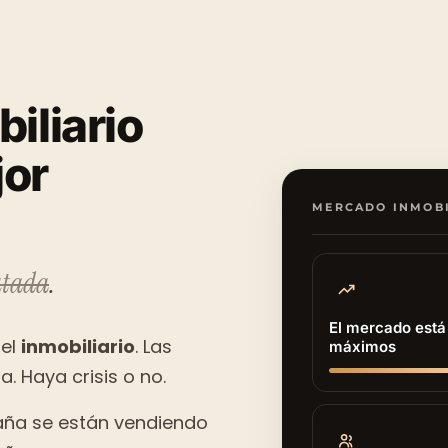
biliario
jor
MERCADO INMOBI
tada
.
El mercado está
 el
inmobiliario
. Las
máximos
. Haya crisis o no.
aña se están vendiendo