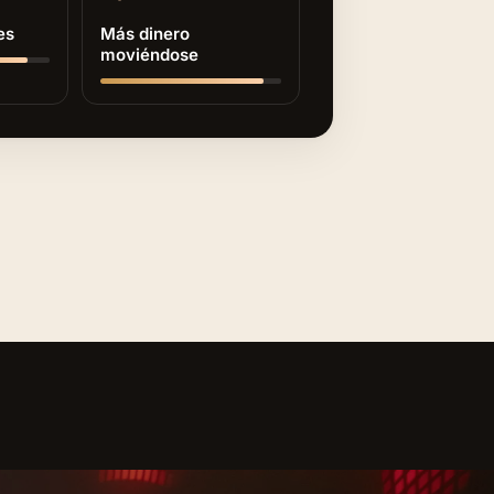
es
Más dinero
moviéndose