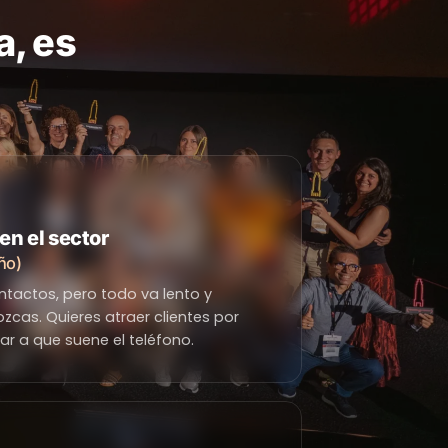
a, es
en el sector
ño)
tactos, pero todo va lento y
cas. Quieres atraer clientes por
rar a que suene el teléfono.