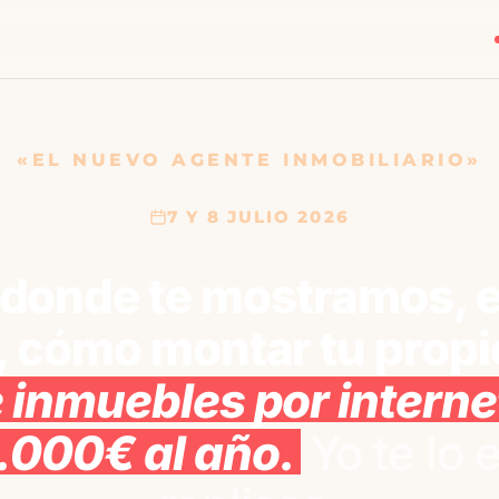
«EL NUEVO AGENTE INMOBILIARIO»
7 Y 8 JULIO 2026
donde te mostramos, e
, cómo montar tu propi
 inmuebles por interne
.000€ al año.
Yo te lo 