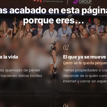
as acabado en esta págin
porque eres…
02
a la vida
El que ya se mueve 
(pero se le queda peque
stás quemado de perder
Tienes propiedades o con
haciendo visitas inútiles
depende de a quién conoz
internet y cerrar sin espe
04