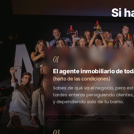
Si h
01
El agente inmobiliario de tod
(harto de las condiciones)
Sabes de qué va el negocio, pero e
tardes enteras persiguiendo clientes, 
y dependiendo solo de tu barrio.
03