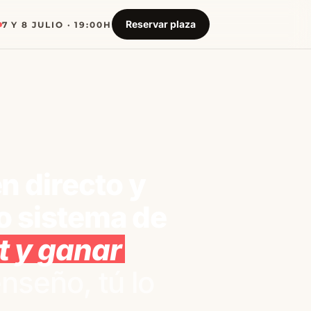
Reservar plaza
7 Y 8 JULIO · 19:00H
n directo y
o sistema de
t y ganar
enseño, tú lo