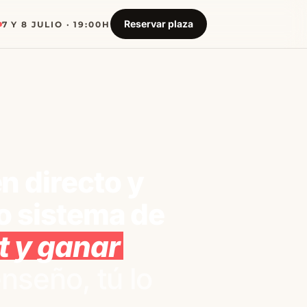
Reservar plaza
7 Y 8 JULIO · 19:00H
n directo y
o sistema de
t y ganar
enseño, tú lo