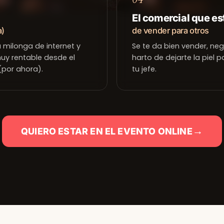
El comercial que e
a)
de vender para otros
milonga de internet y
Se te da bien vender, neg
uy rentable desde el
harto de dejarte la piel p
 (por ahora).
tu jefe.
→
QUIERO ESTAR EN EL EVENTO ONLINE