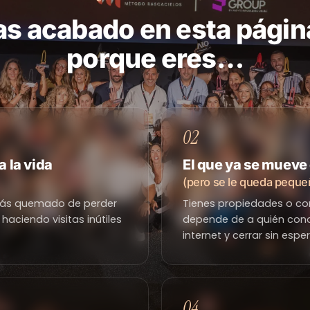
as acabado en esta págin
porque eres…
02
a la vida
El que ya se mueve 
(pero se le queda peque
stás quemado de perder
Tienes propiedades o con
haciendo visitas inútiles
depende de a quién conoz
internet y cerrar sin espe
04