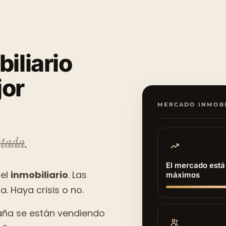
biliario
jor
MERCADO INMOBI
tada
.
El mercado está
 el
inmobiliario
. Las
máximos
. Haya crisis o no.
aña se están vendiendo