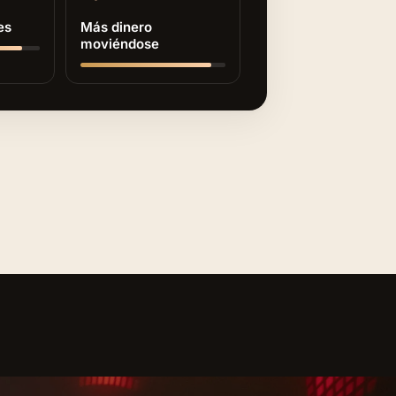
es
Más dinero
moviéndose