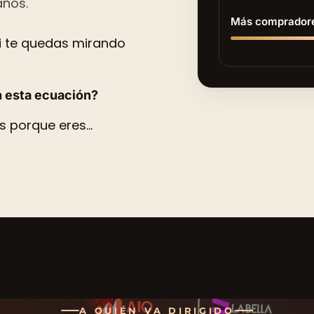
años.
Más comprador
i te quedas mirando
n esta ecuación?
s porque eres…
A QUIÉN VA DIRIGIDO