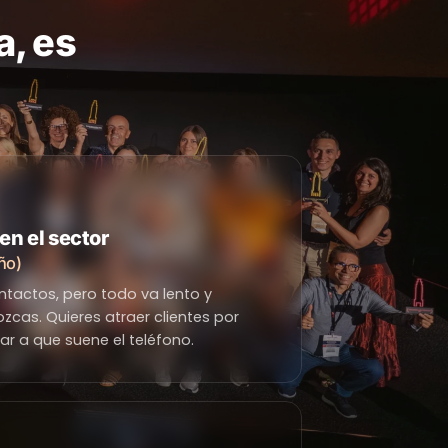
a, es
en el sector
ño)
tactos, pero todo va lento y
cas. Quieres atraer clientes por
rar a que suene el teléfono.