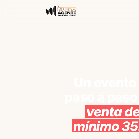
Un evento 
paso a paso
venta de
mínimo 35