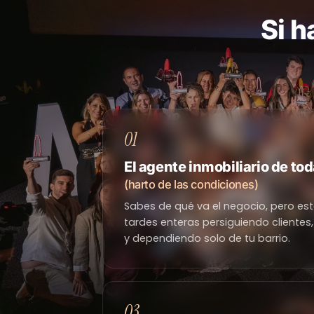
Si h
01
El agente inmobiliario de tod
(harto de las condiciones)
Sabes de qué va el negocio, pero e
tardes enteras persiguiendo clientes, 
y dependiendo solo de tu barrio.
03