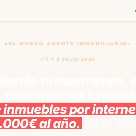
«EL NUEVO AGENTE INMOBILIARIO»
7 Y 8 JULIO 2026
donde te mostramos, e
, cómo montar tu propi
 inmuebles por interne
.000€ al año.
Yo te lo 