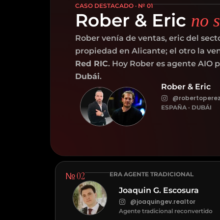
CASO DESTACADO · № 01
Rober & Eric
no 
Rober venía de ventas, eric del sect
propiedad en Alicante; el otro la ve
Red RIC
. Hoy Rober es agente AIO p
Dubái
.
Rober & Eric
@robertoperez.
ESPAÑA · DUBÁI
№ 02
ERA AGENTE TRADICIONAL
Joaquin G. Escosura
@joaquingev.realtor
Agente tradicional reconvertido