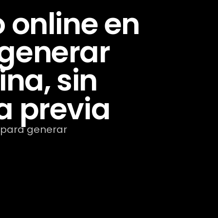
online en
y generar
ina, sin
a previa
para generar