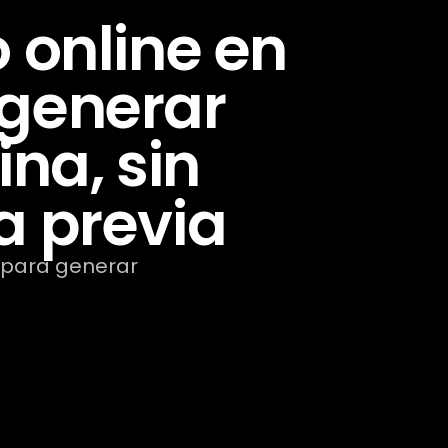
online en
y generar
ina, sin
a previa
para generar