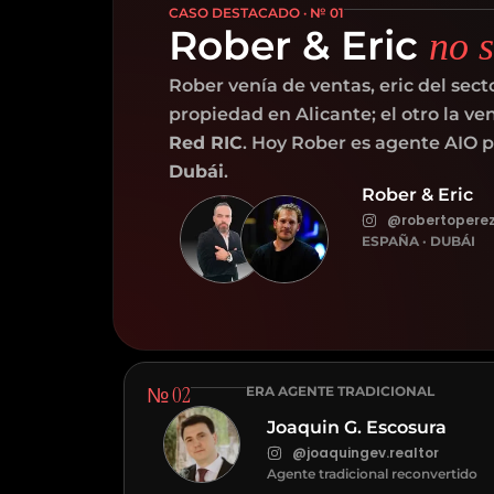
CASO DESTACADO · № 01
Rober & Eric
no 
Rober venía de ventas, eric del sect
propiedad en Alicante; el otro la ve
Red RIC
. Hoy Rober es agente AIO p
Dubái
.
Rober & Eric
@robertoperez.
ESPAÑA · DUBÁI
№ 02
ERA AGENTE TRADICIONAL
Joaquin G. Escosura
@joaquingev.realtor
Agente tradicional reconvertido