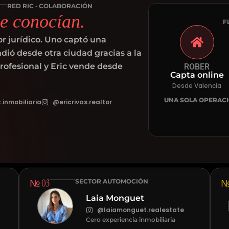
RED RIC · COLABORACIÓN
se conocían.
F
or jurídico. Uno captó una
ndió desde otra ciudad gracias a la
rofesional y Eric vende desde
ROBER
Capta online
Desde Valencia
UNA SOLA OPERAC
inmobiliaria
@ericrivas.realtor
№ 03
№
SECTOR AUTOMOCIÓN
Laia Monguet
@laiamonguet.realestate
Cero experiencia inmobiliaria