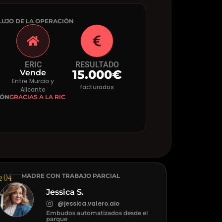
LUJO DE LA OPERACIÓN
ERIC
RESULTADO
15.000€
Vende
Entre Murcia y
facturados
Alicante
IÓN
GRACIAS A LA RIC
 04
MADRE CON TRABAJO PARCIAL
Jessica S.
@jessica.valero.aio
Embudos automatizados desde el
parque