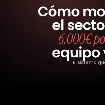
Cómo mon
el secto
6.000€ po
equipo 
El sistema q