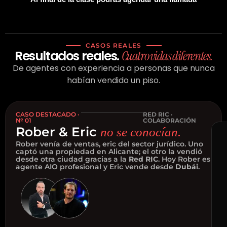
CASOS REALES
Resultados reales.
Cuatro vidas diferentes.
De agentes con experiencia a personas que nunca
habían vendido un piso.
CASO DESTACADO ·
RED RIC ·
№ 01
COLABORACIÓN
Rober & Eric
no se conocían.
Rober venía de ventas, eric del sector jurídico. Uno
captó una propiedad en Alicante; el otro la vendió
desde otra ciudad gracias a la
Red RIC
. Hoy Rober es
agente AIO profesional y Eric vende desde
Dubái
.
Rob
&
Eri
r