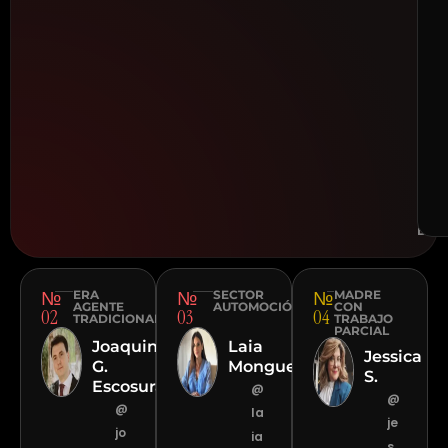
ri
v
s
r
a
t
o
ESP
·
DUB
№
№
№
ERA
SECTOR
MADRE
AGENTE
AUTOMOCIÓN
CON
02
03
04
TRADICIONAL
TRABAJO
PARCIAL
Joaquin
Laia
Jessica
G.
Monguet
S.
Escosura
@
@
@
la
je
jo
ia
s