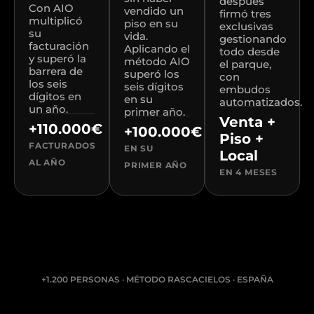
después
Con AIO
vendido un
firmó tres
multiplicó
piso en su
exclusivas
su
vida.
gestionando
facturación
Aplicando el
todo desde
y superó la
método AIO
el parque,
barrera de
superó los
con
los seis
seis dígitos
embudos
dígitos en
en su
automatizados.
un año.
primer año.
Venta +
+110.000€
+100.000€
Piso +
FACTURADOS
EN SU
Local
AL AÑO
PRIMER AÑO
EN 4 MESES
+1.200 PERSONAS · MÉTODO RASCACIELOS · ESPAÑA