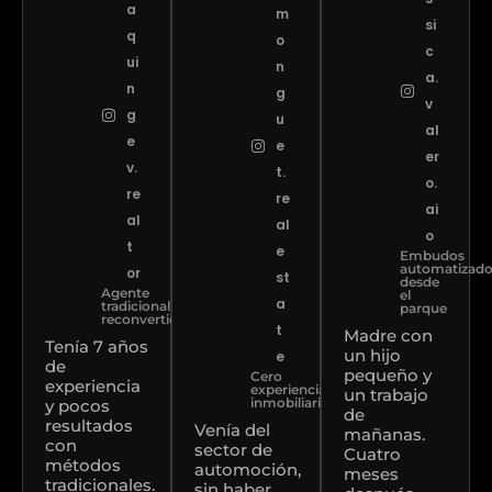
a
m
si
q
o
c
ui
n
a.
n
g
v
g
u
al
e
e
er
v.
t.
o.
re
re
ai
al
al
o
t
e
Embudos
automatizad
or
st
desde
Agente
el
a
tradicional
parque
reconvertido
t
Madre con
Tenía 7 años
un hijo
e
de
pequeño y
Cero
experiencia
experiencia
un trabajo
inmobiliaria
y pocos
de
resultados
Venía del
mañanas.
con
sector de
Cuatro
métodos
automoción,
meses
tradicionales.
sin haber