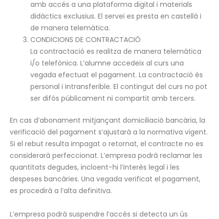
amb accés a una plataforma digital i materials
didàctics exclusius. El servei es presta en castellà i
de manera telemàtica.
CONDICIONS DE CONTRACTACIÓ
La contractació es realitza de manera telemàtica
i/o telefònica. L’alumne accedeix al curs una
vegada efectuat el pagament. La contractació és
personal i intransferible. El contingut del curs no pot
ser difós públicament ni compartit amb tercers.
En cas d’abonament mitjançant domiciliació bancària, la
verificació del pagament s’ajustarà a la normativa vigent.
Si el rebut resulta impagat o retornat, el contracte no es
considerarà perfeccionat. L’empresa podrà reclamar les
quantitats degudes, incloent-hi l’interès legal i les
despeses bancàries. Una vegada verificat el pagament,
es procedirà a l’alta definitiva.
L’empresa podrà suspendre l’accés si detecta un ús