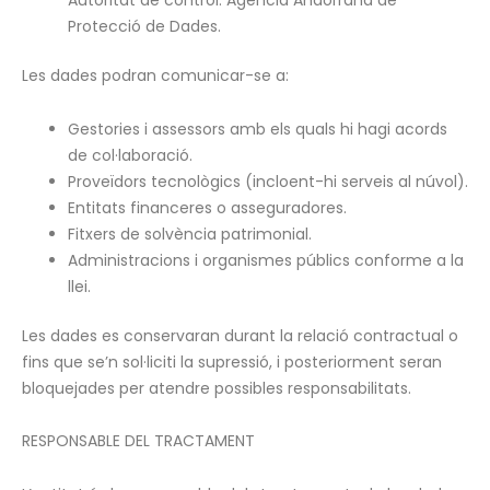
Autoritat de control: Agència Andorrana de
Protecció de Dades.
Les dades podran comunicar-se a:
Gestories i assessors amb els quals hi hagi acords
de col·laboració.
Proveïdors tecnològics (incloent-hi serveis al núvol).
Entitats financeres o asseguradores.
Fitxers de solvència patrimonial.
Administracions i organismes públics conforme a la
llei.
Les dades es conservaran durant la relació contractual o
fins que se’n sol·liciti la supressió, i posteriorment seran
bloquejades per atendre possibles responsabilitats.
RESPONSABLE DEL TRACTAMENT