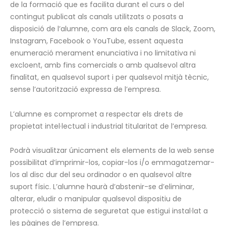
de la formació que es facilita durant el curs o del
contingut publicat als canals utilitzats o posats a
disposició de l’alumne, com ara els canals de Slack, Zoom,
Instagram, Facebook o YouTube, essent aquesta
enumeració merament enunciativa i no limitativa ni
excloent, amb fins comercials o amb qualsevol altra
finalitat, en qualsevol suport i per qualsevol mitjà tècnic,
sense l’autorització expressa de l’empresa.
L’alumne es compromet a respectar els drets de
propietat intel·lectual i industrial titularitat de l’empresa.
Podrà visualitzar únicament els elements de la web sense
possibilitat d’imprimir-los, copiar-los i/o emmagatzemar-
los al disc dur del seu ordinador o en qualsevol altre
suport físic. L’alumne haurà d’abstenir-se d’eliminar,
alterar, eludir o manipular qualsevol dispositiu de
protecció o sistema de seguretat que estigui instal·lat a
les pàgines de l’empresa.