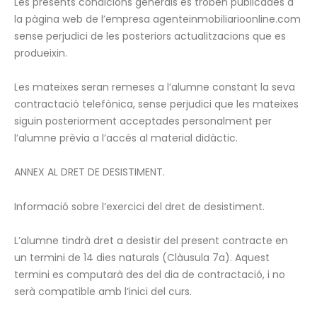
Les presents condicions generals es troben publicades a
la pàgina web de l’empresa agenteinmobiliarioonline.com
sense perjudici de les posteriors actualitzacions que es
produeixin.
Les mateixes seran remeses a l’alumne constant la seva
contractació telefònica, sense perjudici que les mateixes
siguin posteriorment acceptades personalment per
l’alumne prèvia a l’accés al material didàctic.
ANNEX AL DRET DE DESISTIMENT.
Informació sobre l’exercici del dret de desistiment.
L’alumne tindrà dret a desistir del present contracte en
un termini de 14 dies naturals (Clàusula 7a). Aquest
termini es computarà des del dia de contractació, i no
serà compatible amb l’inici del curs.