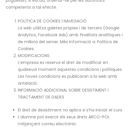
poguessin, si escau, ordenar-se per les autoritats
competents a tal efecte.
POLÍTICA DE COOKIES I NAVEGACIÓ
La web utilitza galetes pròpies i de tercers (Google
Analytics, Facebook Ads) amb finalitats analítiques i
de millora del servei. Més informació a: Política de
Cookies.
MODIFICACIONS
L’empresa es reserva el dret de modificar en
qualsevol moment aquestes condicions i polítiques.
Les noves condicions es publicaran a la web amb
antelació.
INFORMACIÓ ADDICIONAL SOBRE DESISTIMENT I
TRACTAMENT DE DADES
El dret de desistiment no aplica si s’ha iniciat el curs.
L’alumne pot exercir els seus drets ARCO-POL
mitjançant correu electrònic.