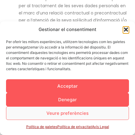
per al tractament de les seves dades personals en
el marc d’una relació contractual o precontractual
per a l’atenció de la seva sol·licitud d’informació i/o
execució de la prestació del servei.
Gestionar el consentiment
L’alumne ha prestat el seu consentiment informat
Per oferir les millors experiències, utilitzem tecnologies com les galetes
per emmagatzemar i/o accedir a la informació del dispositiu. El
per a l’enviament de comunicacions comercials
consentiment d’aquestes tecnologies ens permetrà processar dades com
relacionades amb productes i/o serveis de la
el comportament de navegació o les identificacions úniques en aquest
mercantil que poguessin ser d’interès de l’alumne.
lloc web. No consentir o retirar el consentiment pot afectar negativament
certes característiques i funcionalitats.
Addicionalment s’informa a l’alumne que existeixen
obligacions legals que requereixen del tractament de les
Acceptar
dades personals, d’acord amb els serveis prestats.
Denegar
CATEGORIES DE DESTINATARIS.
Veure preferències
Les dades personals de l’alumne podran ser comunicades
a les següents categories d’interessats:
Política de galetes
Política de privacitat
Avís Legal